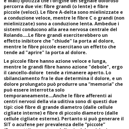
e Wall) ipotizza che l’origine del segnale doloroso
percorra due vie: fibre grandi (o lente) e fibre
piccole (veloci). Le fibre A-delta sono mielinizzate e
a conduzione veloce, mentre le fibre C o grandi (non
mielinizzate) sono a conduzione lenta. Ambedue i
sistemi conducono alla area nervosa centrale del
Rolando.....
Le fibre grandi eserciterebbero un
effetto inibitore che "chiude" la porta al dolore,
mentre le fibre piccole esercitano un effetto che
tende ad "aprire" la porta al dolore.
Le piccole fibre hanno azione veloce e lunga,
mentre le grandi fibre hanno azione "debole", ergo
il cancello-dolore tende a rimanere aperto.
Lo
sbilanciamento fra le due determina il dolore, e un
dolore prolungato può produrre una “memoria” che
può essere interrotta solo
temporaneamente....A
nche le fibre afferenti ai
centri nervosi della via uditiva sono di questi due
tipi: cioè fibre di grande diametro (dalle cellule
cigliate interne) e fibre di piccolo diametro (dalle
cellule cigliate esterne). Pertanto si può generare il
SIT o acufene per prevalenza delle “piccole”