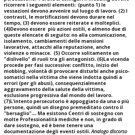
ricorrere i seguenti elementi:
(punto 1)
le
vessazioni devono avvenire sul luogo di lavoro. (2) I
contrasti, le mortificazioni devono durare nel
tempo, (3) devono essere reiterate e molteplici.
(4)Devono essere più azioni ostili, e almeno due di
queste elencate di seguito:
no
alla comunicazione,
isolamento, cambiamenti delle mansioni
lavorative, attacchi alla reputazione, anche
violenze o minacce. (5) Occorre solitamente un
"dislivello" di ruoli tra gli antagonisti. (6)La vicenda
procede per fasi successive: conflitto, inizio del
mobbing, volontà di provocare disturbi anche psico-
somatici nella vittima che viene indotta quindi a
errori (per gli abusi), consequenzialmente
aggravamento della salute della vittima,
esclusione progressiva dal mondo del lavoro.
(7)L’intento persecutorio è appoggiato da una o più
persone, quindi un disegno premeditato contro il
"bersaglio".... Ma esistono Centri di sostegno con
molte Professionalità mediche e non, in grado di
dare sostegno, ed è bene tenere una
documentazione degli eventi ostili.
Analogo discorso