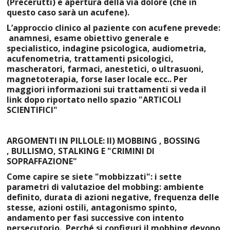
(Precerutti) e apertura della via dolore (che in
questo caso sarà un acufene).
L’approccio clinico al paziente con acufene prevede:
anamnesi, esame obiettivo generale e
specialistico, indagine psicologica, audiometria,
acufenometria, trattamenti psicologici,
mascheratori, farmaci, anestetici, o ultrasuoni,
magnetoterapia, forse laser locale ecc.. Per
maggiori informazioni sui trattamenti si veda il
link dopo riportato nello spazio "ARTICOLI
SCIENTIFICI"
ARGOMENTI IN PILLOLE: II) MOBBING , BOSSING
,
BULLISMO,
STALKING E "CRIMINI DI
SOPRAFFAZIONE"
Come capire se siete "mobbizzati": i sette
parametri di valutazioe del mobbing: ambiente
definito, durata di azioni negative, frequenza delle
stesse, azioni ostili, antagonismo spinto,
andamento per fasi successive con intento
persecutorio. Perché si configuri il mobbing devono