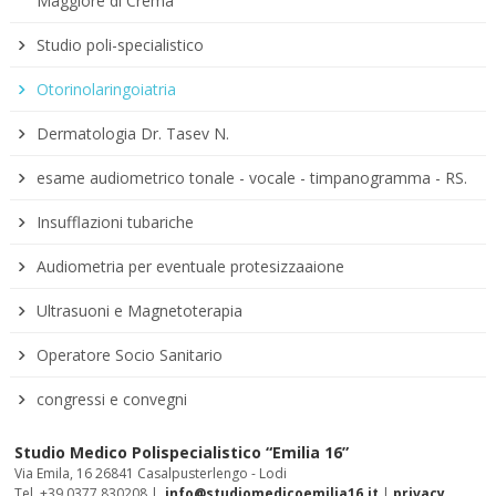
Maggiore di Crema
Studio poli-specialistico
Otorinolaringoiatria
Dermatologia Dr. Tasev N.
esame audiometrico tonale - vocale - timpanogramma - RS.
Insufflazioni tubariche
Audiometria per eventuale protesizzaaione
Ultrasuoni e Magnetoterapia
Operatore Socio Sanitario
congressi e convegni
Studio Medico Polispecialistico “Emilia 16”
Via Emila, 16 26841 Casalpusterlengo - Lodi
Tel. +39 0377 830208 |
info@studiomedicoemilia16.it
|
privacy