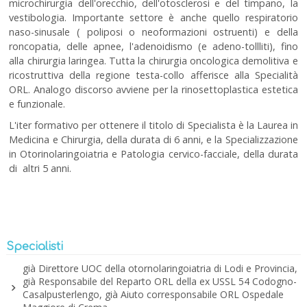
microchirurgia dell'orecchio, dell'otosclerosi e del timpano, la
vestibologia. Importante settore è anche quello respiratorio
naso-sinusale ( poliposi o neoformazioni ostruenti) e della
roncopatia, delle apnee, l'adenoidismo (e adeno-tollliti), fino
alla chirurgia laringea. Tutta la chirurgia oncologica demolitiva e
ricostruttiva della regione testa-collo afferisce alla Specialità
ORL. Analogo discorso avviene per la rinosettoplastica estetica
e funzionale.
L'iter formativo per ottenere il titolo di Specialista è la Laurea in
Medicina e Chirurgia, della durata di 6 anni, e la Specializzazione
in Otorinolaringoiatria e Patologia cervico-facciale, della durata
di altri 5 anni.
Specialisti
già Direttore UOC della otornolaringoiatria di Lodi e Provincia,
già Responsabile del Reparto ORL della ex USSL 54 Codogno-
Casalpusterlengo, già Aiuto corresponsabile ORL Ospedale