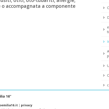
iti, otiti, oto-tubariti, allergie,
ce o accompagnata a componente
O
D
e
t
I
A
p
U
O
c
lia 16”
emilia16.it
|
privacy