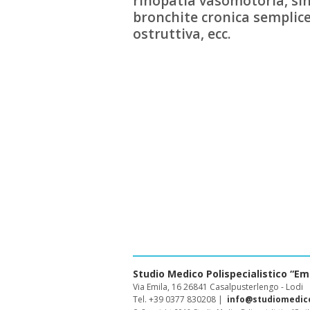
rinopatia vasomotoria, sinus
bronchite cronica sempli
ostruttiva, ecc.
Studio Medico Polispecialistico “Emi
Via Emila, 16 26841 Casalpusterlengo - Lodi
Tel. +39 0377 830208 |
info@studiomedico