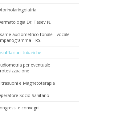
torinolaringoiatria
ermatologia Dr. Tasev N.
same audiometrico tonale - vocale -
impanogramma - RS.
nsufflazioni tubariche
udiometria per eventuale
rotesizzaaione
ltrasuoni e Magnetoterapia
peratore Socio Sanitario
ongressi e convegni