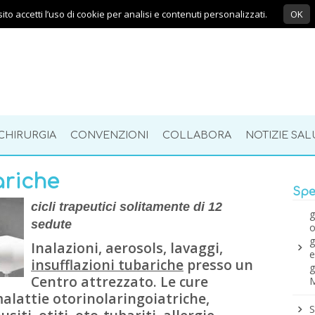
ito accetti l’uso di cookie per analisi e contenuti personalizzati.
OK
CHIRURGIA
CONVENZIONI
COLLABORA
NOTIZIE SAL
ariche
Spec
cicli trapeutici solitamente di 12
g
sedute
o
g
Inalazioni, aerosols, lavaggi,
e
insufflazioni tubariche
presso un
g
Centro attrezzato. Le cure
M
malattie otorinolaringoiatriche,
S