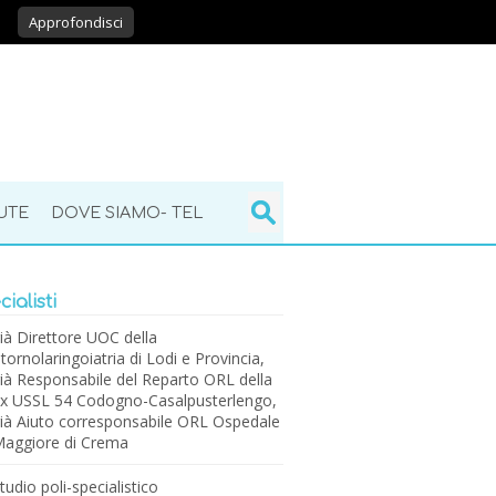
Approfondisci
UTE
DOVE SIAMO- TEL
ialisti
ià Direttore UOC della
tornolaringoiatria di Lodi e Provincia,
ià Responsabile del Reparto ORL della
x USSL 54 Codogno-Casalpusterlengo,
ià Aiuto corresponsabile ORL Ospedale
aggiore di Crema
tudio poli-specialistico