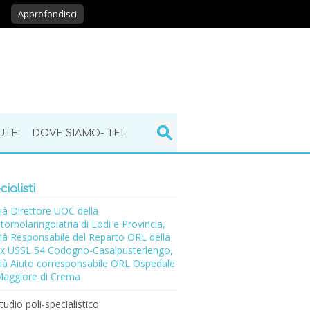
Approfondisci
UTE
DOVE SIAMO- TEL
ialisti
ià Direttore UOC della
tornolaringoiatria di Lodi e Provincia,
ià Responsabile del Reparto ORL della
x USSL 54 Codogno-Casalpusterlengo,
ià Aiuto corresponsabile ORL Ospedale
aggiore di Crema
tudio poli-specialistico