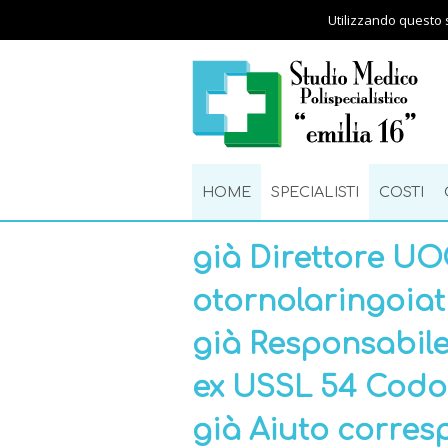
Utilizzando questo s
HOME
SPECIALISTI
COSTI
già Direttore UO
otornolaringoiatr
già Responsabile
ex USSL 54 Codo
già Aiuto corre