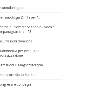
torinolaringoiatria
ermatologia Dr. Tasev N.
same audiometrico tonale - vocale -
impanogramma - RS.
nsufflazioni tubariche
udiometria per eventuale
rotesizzaaione
ltrasuoni e Magnetoterapia
peratore Socio Sanitario
ongressi e convegni