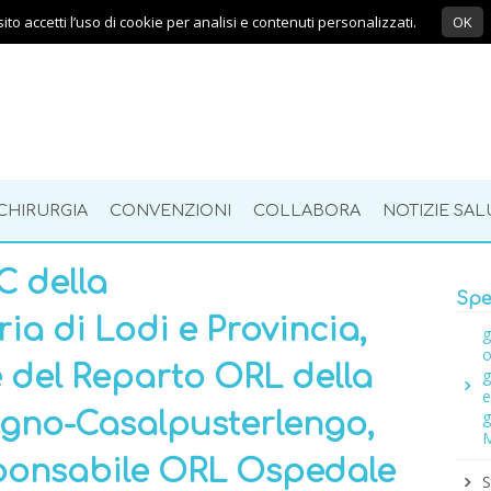
ito accetti l’uso di cookie per analisi e contenuti personalizzati.
OK
CHIRURGIA
CONVENZIONI
COLLABORA
NOTIZIE SAL
C della
Spec
ia di Lodi e Provincia,
g
o
 del Reparto ORL della
g
e
g
gno-Casalpusterlengo,
M
sponsabile ORL Ospedale
S