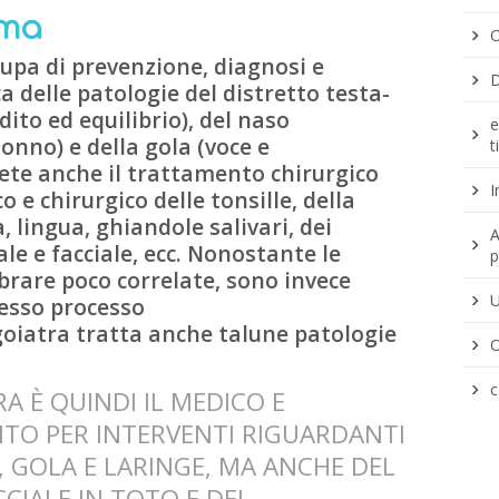
ema
O
cupa di prevenzione, diagnosi e
D
 delle patologie del distretto testa-
udito ed equilibrio), del naso
e
onno) e della gola (voce e
t
ete anche il trattamento chirurgico
I
o e chirurgico delle tonsille, della
, lingua, ghiandole salivari, dei
A
ale e facciale, ecc. Nonostante le
p
rare poco correlate, sono invece
U
tesso processo
goiatra tratta anche talune patologie
O
c
 È QUINDI IL MEDICO E
NTO PER INTERVENTI RIGUARDANTI
, GOLA E LARINGE, MA ANCHE DEL
CIALE IN TOTO E DEL