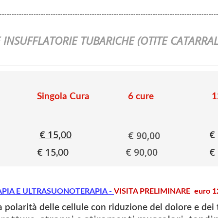
-----------------------------------------------------------------------------------------
NSUFFLATORIE TUBARICHE (OTITE CATARRA
Singola Cura
6 cure
1
€ 15,
€
€ 90,00
00
€ 15
€ 90,00
€
,00
APIA E ULTRASUONOTERAPIA -
VISITA PRELIMINARE euro 12
 la polarità delle cellule con riduzione del dolore e de