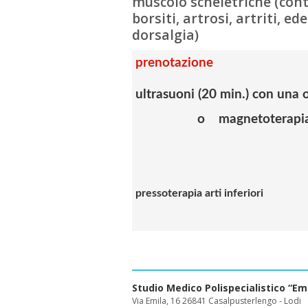
muscolo scheletriche (contr
borsiti, artrosi, artriti, e
dorsalgia)
prenotazione
ultrasuoni (20 min.) con una 
o magnetoterapia (4
pressoterapia arti inferiori
Studio Medico Polispecialistico “Emi
Via Emila, 16 26841 Casalpusterlengo - Lodi