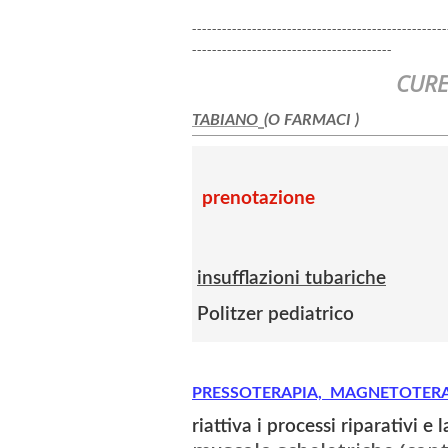
---------------------------------------------------
----------------------------------------
CURE I
TABIANO
(O FARMACI )
prenotazione
i
nsufflazioni tubariche
Politzer pediatrico
PRESSOTERAPIA, MAGNETOTER
riattiva i processi riparativi e