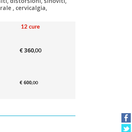
i, distorsioni, sinoviti,
ale , cervicalgia,
12 cure
€ 360
,00
€ 600
,00