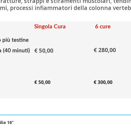
atture, strappi e stiramenti muscolari, tendinit
demi, processi infiammatori della colonna vertebr
Singola Cura
6 cure
o più testine
€ 280,00
€ 50,00
0 minuti)
€ 50,00
€ 300,00
lia 16”