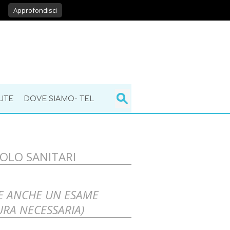
Approfondisci
UTE
DOVE SIAMO- TEL
GOLO SANITARI
E ANCHE UN ESAME
RA NECESSARIA)