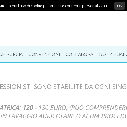
ito accetti l’uso di cookie per analisi e contenuti personalizzati.
OK
CHIRURGIA
CONVENZIONI
COLLABORA
NOTIZIE SAL
FESSIONISTI SONO STABILITE DA OGNI SIN
TRICA: 120 -
130 EURO, (PUÒ COMPRENDER
N LAVAGGIO AURICOLARE O ALTRA PROCEDU